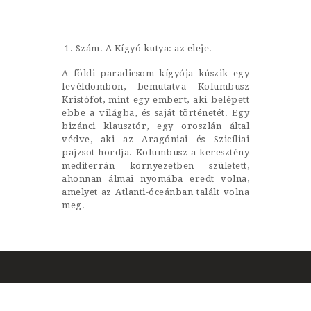
Castillo Monumento Colomares
Szám. A Kígyó kutya: az eleje.
BENALMÁDENA
A földi paradicsom kígyója kúszik egy
levéldombon, bemutatva Kolumbusz
Kristófot, mint egy embert, aki belépett
INICIO
ebbe a világba, és saját történetét. Egy
bizánci klausztór, egy oroszlán által
HISTORIA
védve, aki az Aragóniai és Szicíliai
CONSTRUCCIÓN
pajzsot hordja. Kolumbusz a keresztény
mediterrán környezetben született,
FOTOS
ahonnan álmai nyomába eredt volna,
amelyet az Atlanti-óceánban talált volna
meg.