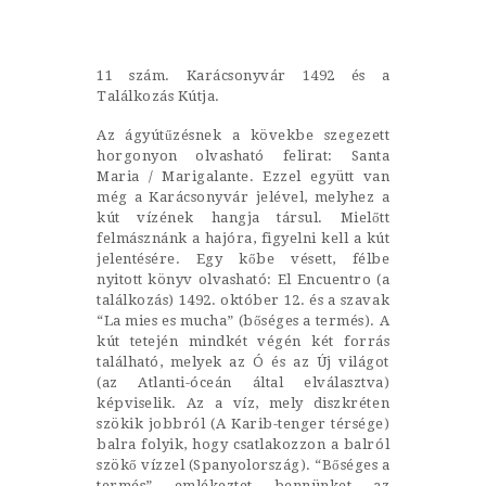
Castillo Monumento Colomares
11 szám. Karácsonyvár 1492 és a
BENALMÁDENA
Találkozás Kútja.
Az ágyútűzésnek a kövekbe szegezett
INICIO
horgonyon olvasható felirat: Santa
Maria / Marigalante. Ezzel együtt van
HISTORIA
még a Karácsonyvár jelével, melyhez a
kút vízének hangja társul. Mielőtt
CONSTRUCCIÓN
felmásznánk a hajóra, figyelni kell a kút
jelentésére. Egy kőbe vésett, félbe
FOTOS
nyitott könyv olvasható: El Encuentro (a
találkozás) 1492. október 12. és a szavak
“La mies es mucha” (bőséges a termés). A
kút tetején mindkét végén két forrás
található, melyek az Ó és az Új világot
(az Atlanti-óceán által elválasztva)
képviselik. Az a víz, mely diszkréten
szökik jobbról (A Karib-tenger térsége)
balra folyik, hogy csatlakozzon a balról
szökő vízzel (Spanyolország). “Bőséges a
termés” emlékeztet bennünket az