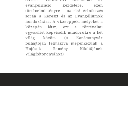
evangélizáció kezdetére, ezen
történelmi tényre – az első érintkezés
során a Kereszt és az Evangéliumok
hordozására. A vízcseppek, melyeket a
közepén látsz, ezt a történelmi
egyesülést képviselik mindörökre a két
világ között. (A Karácsonyvár
felhajtóján felmászva megérkezünk a
Hajósok Remény Kikötőjének
Világítótoronyához)