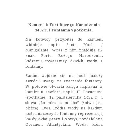
Castillo Monumento Colomares
BENALMÁDENA
Numer 11: Fort Bożego Narodzenia
1492 r. i Fontanna Spotkania.
Na kotwicy przybitej do kamieni
INICIO
widnieje napis: Santa Maria /
Marigalante. Wraz z nim znajduje się
HISTORIA
znak Fortu Bożego Narodzenia,
któremu towarzyszy dźwięk wody z
CONSTRUCCIÓN
fontanny.
FOTOS
Zanim wejdzie się na łódź, należy
zwrócić uwagę na znaczenie fontanny.
W połowie otwarta księga napisana w
kamieniu zawiera napis: El Encuentro
(spotkanie) 12 października 1492 r. i
słowa „La mies es mucha” (żniwo jest
obfite). Dwa źródła wody na każdym
końcu na szczycie fontanny reprezentują
każdy świat (Stary i Nowy), rozdzielone
Oceanem Atlantyckim. Woda, która