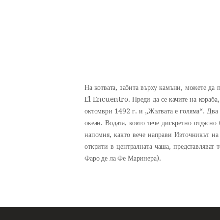
На котвата, забита върху камъни, можете да
El Encuentro. Преди да се качите на кораба,
октомври 1492 г. и „Жътвата е голяма“. Два 
океан. Водата, която тече дискретно отдясно
напомня, както вече направи Източникът на 
открити в централната чаша, представляват 
Фаро де ла Фе Маринера).