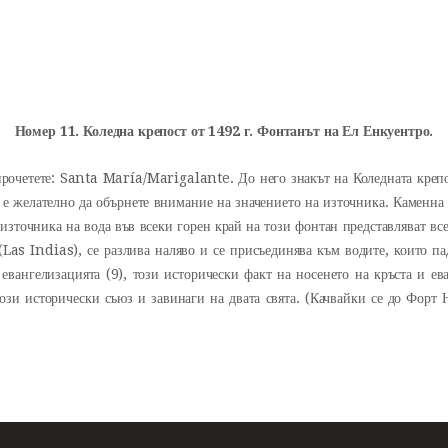
INICIO
Castillo Monumento Colomares
HISTORIA
BENALMÁDENA
CONSTRUCCIÓN
Номер 11. Коледна крепост от 1492 г. Фонтанът на Ел Енкуентро.
FOTOS
 прочетете: Santa María/Marigalante. До него знакът на Коледната креп
 е желателно да обърнете внимание на значението на източника. Каменна к
източника на вода във всеки горен край на този фонтан представляват все
 (Las Indias), се разлива наляво и се присъединява към водите, които п
евангелизацията (9), този исторически факт на носенето на кръста и ева
този исторически съюз и завинаги на двата свята. (Качвайки се до Форт 