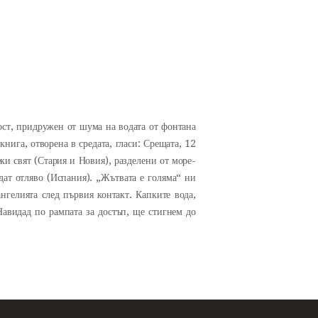
ост, придружен от шума на водата от фонтана
нига, отворена в средата, гласи: Срещата, 12
ки свят (Стария и Новия), разделени от море-
адат отляво (Испания). „Жътвата е голяма“ ни
нгелията след първия контакт. Капките вода,
Навидад по рампата за достъп, ще стигнем до