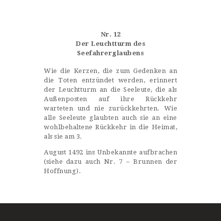
Castillo Monumento Colomares
Nr. 12
BENALMÁDENA
Der Leuchtturm des
Seefahrerglaubens
Wie die Kerzen, die zum Gedenken an
INICIO
die Toten entzündet werden, erinnert
der Leuchtturm an die Seeleute, die als
HISTORIA
Außenposten auf ihre Rückkehr
CONSTRUCCIÓN
warteten und nie zurückkehrten. Wie
alle Seeleute glaubten auch sie an eine
FOTOS
wohlbehaltene Rückkehr in die Heimat,
als sie am 3.
August 1492 ins Unbekannte aufbrachen
(siehe dazu auch Nr. 7 – Brunnen der
Hoffnung).