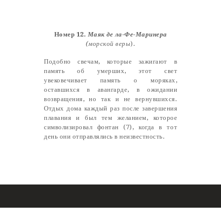
Castillo Monumento Colomares
Номер 12.
Маяк де ла-Фе-Маринера
BENALMÁDENA
(морской веры
).
Подобно свечам, которые зажигают в
память об умерших, этот свет
INICIO
увековечивает память о моряках,
оставшихся в авангарде, в ожидании
HISTORIA
возвращения, но так и не вернувшихся.
CONSTRUCCIÓN
Отдых дома каждый раз после завершения
плавания и был тем желанием, которое
FOTOS
символизировал фонтан (7), когда в тот
день они отправлялись в неизвестность.