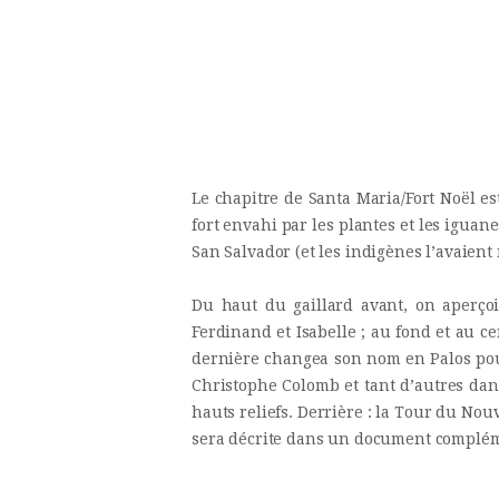
Le chapitre de Santa Maria/Fort Noël e
fort envahi par les plantes et les iguan
San Salvador (et les indigènes l’avaien
Du haut du gaillard avant, on aperçoi
Ferdinand et Isabelle ; au fond et au c
dernière changea son nom en Palos pour 
Christophe Colomb et tant d’autres dans
hauts reliefs. Derrière : la Tour du Nouv
sera décrite dans un document complém