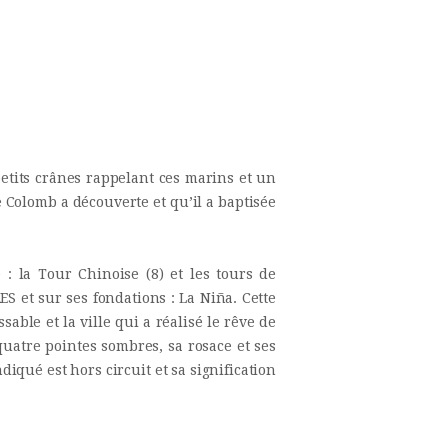
etits crânes rappelant ces marins et un
e Colomb a découverte et qu’il a baptisée
: la Tour Chinoise (8) et les tours de
S et sur ses fondations : La Niña. Cette
ble et la ville qui a réalisé le rêve de
quatre pointes sombres, sa rosace et ses
diqué est hors circuit et sa signification