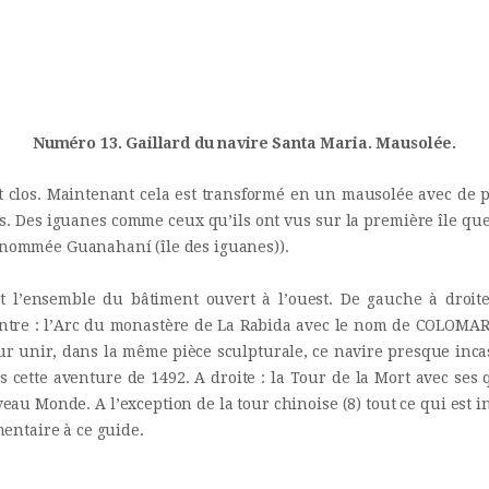
INICIO
Castillo Monumento Colomares
HISTORIA
BENALMÁDENA
CONSTRUCCIÓN
Numéro 13. Gaillard du navire Santa Maria. Mausolée.
FOTOS
st clos. Maintenant cela est transformé en un mausolée avec de p
es. Des iguanes comme ceux qu’ils ont vus sur la première île qu
t nommée Guanahaní (île des iguanes)).
t l’ensemble du bâtiment ouvert à l’ouest. De gauche à droite 
entre : l’Arc du monastère de La Rabida avec le nom de COLOMARE
unir, dans la même pièce sculpturale, ce navire presque incassa
 cette aventure de 1492. A droite : la Tour de la Mort avec ses 
eau Monde. A l’exception de la tour chinoise (8) tout ce qui est in
entaire à ce guide.