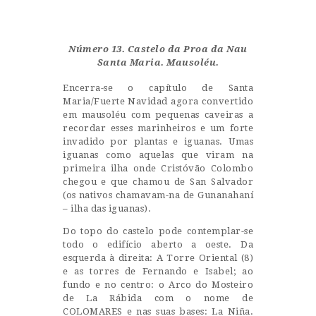
Castillo Monumento Colomares
Número 13. Castelo da Proa da Nau
BENALMÁDENA
Santa Maria. Mausoléu.
Encerra-se o capítulo de Santa
Maria/Fuerte Navidad agora convertido
INICIO
em mausoléu com pequenas caveiras a
recordar esses marinheiros e um forte
HISTORIA
invadido por plantas e iguanas. Umas
CONSTRUCCIÓN
iguanas como aquelas que viram na
primeira ilha onde Cristóvão Colombo
FOTOS
chegou e que chamou de San Salvador
(os nativos chamavam-na de Gunanahaní
– ilha das iguanas).
Do topo do castelo pode contemplar-se
todo o edifício aberto a oeste. Da
esquerda à direita: A Torre Oriental (8)
e as torres de Fernando e Isabel; ao
fundo e no centro: o Arco do Mosteiro
de La Rábida com o nome de
COLOMARES e nas suas bases: La Niña.