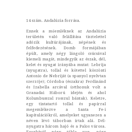
Castillo Monumento Colomares
14 szám. Andalúzia forrása.
BENALMÁDENA
Ennek a műemléknek az Andalúzia
területén való felállítása tisztelettel
INICIO
adózik kultúrájának, népének és
felfedezésének. Domb formájában
HISTORIA
épült, amely négy lángoló csúcsával
kiemeli magát, mindegyik az észak, dél,
CONSTRUCCIÓN
kelet és nyugat irányába mutat: Lebrija
(nyugatra), tollal és kötettel köszönti
FOTOS
Antonio de Nebriját (a spanyol nyelvtan
szerzője); Córdoba (északra) Ferdinánd
és Izabella arcával (otthonuk volt a
Granadai Háború idején és ahol
Kolumbusszal rosszul bántak). Keletre,
egy tintatartó tollal és papírral
megemlékezve a Santa Fe-i
kapitulációkról, amelyeket ugyanezen a
néven lévő táborban írtak alá. Dél-
nyugatra három hajó és a Palos városa.
Ezenkívül négy tábla van, négy