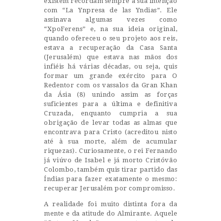
existem recordam sempre a sua intenção
com “La Ynpresa de las Yndias”. Ele
assinava algumas vezes como
“XpoFerens” e, na sua ideia original,
quando ofereceu o seu projeto aos reis,
estava a recuperação da Casa Santa
(Jerusalém) que estava nas mãos dos
infiéis há várias décadas, ou seja, quis
formar um grande exército para O
Redentor com os vassalos da Gran Khan
da Ásia (8) unindo assim as forças
suficientes para a última e definitiva
Cruzada, enquanto cumpria a sua
obrigação de levar todas as almas que
encontrava para Cristo (acreditou nisto
até à sua morte, além de acumular
riquezas). Curiosamente, o rei Fernando
já viúvo de Isabel e já morto Cristóvão
Colombo, também quis tirar partido das
Índias para fazer exatamente o mesmo:
recuperar Jerusalém por compromisso.
A realidade foi muito distinta fora da
mente e da atitude do Almirante. Aquele