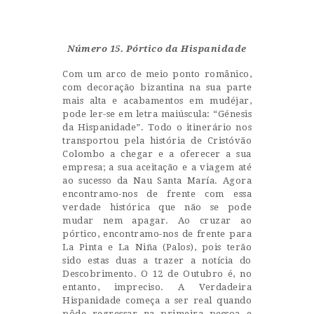
Castillo Monumento Colomares
Número 15. Pórtico da Hispanidade
BENALMÁDENA
Com um arco de meio ponto românico,
com decoração bizantina na sua parte
INICIO
mais alta e acabamentos em mudéjar,
pode ler-se em letra maiúscula: “Génesis
HISTORIA
da Hispanidade”. Todo o itinerário nos
transportou pela história de Cristóvão
CONSTRUCCIÓN
Colombo a chegar e a oferecer a sua
empresa; a sua aceitação e a viagem até
FOTOS
ao sucesso da Nau Santa María. Agora
encontramo-nos de frente com essa
verdade histórica que não se pode
mudar nem apagar. Ao cruzar ao
pórtico, encontramo-nos de frente para
La Pinta e La Niña (Palos), pois terão
sido estas duas a trazer a notícia do
Descobrimento. O 12 de Outubro é, no
entanto, impreciso. A Verdadeira
Hispanidade começa a ser real quando
pôde regressar na primeira pessoa e