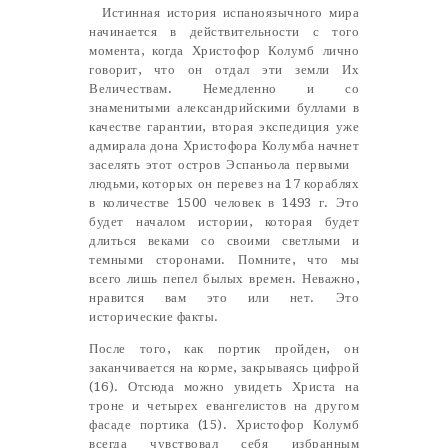
Истинная история испаноязычного мира
начинается в действительности с того
момента, когда Христофор Колумб лично
говорит, что он отдал эти земли Их
Величествам. Немедленно и со
знаменитыми александрийскими буллами в
качестве гарантии, вторая экспедиция уже
адмирала дона Христофора Колумба начнет
заселять этот остров Эспаньола первыми
людьми, которых он перевез на 17 кораблях
в количестве 1500 человек в 1493 г. Это
будет началом истории, которая будет
длиться веками со своими светлыми и
темными сторонами. Помните, что мы
всего лишь пепел былых времен. Неважно,
нравится вам это или нет. Это
исторические факты.
После того, как портик пройден, он
заканчивается на корме, закрываясь цифрой
(16). Отсюда можно увидеть Христа на
троне и четырех евангелистов на другом
фасаде портика (15). Христофор Колумб
всегда чувствовал себя избранным