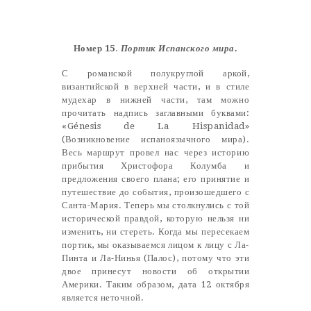
Castillo Monumento Colomares
Номер 15
.
Портик Испанского мира.
BENALMÁDENA
С романской полукруглой аркой,
византийской в верхней части, и в стиле
INICIO
мудехар в нижней части, там можно
прочитать надпись заглавными буквами:
HISTORIA
«Génesis de La Hispanidad»
(Возникновение испаноязычного мира).
CONSTRUCCIÓN
Весь маршрут провел нас через историю
прибытия Христофора Колумба и
FOTOS
предложения своего плана; его принятие и
путешествие до события, произошедшего с
Санта-Мария. Теперь мы столкнулись с той
исторической правдой, которую нельзя ни
изменить, ни стереть. Когда мы пересекаем
портик, мы оказываемся лицом к лицу с Ла-
Пинта и Ла-Нинья (Палос), потому что эти
двое принесут новости об открытии
Америки. Таким образом, дата 12 октября
является неточной.