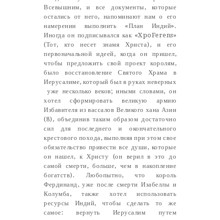
Всевышним, и все документы, которые
остались от него, напоминают нам о его
намерении выполнить «План Индий».
Иногда он подписывался как «XpoFerens»
(Тот, кто несет знамя Христа), и его
первоначальной идеей, когда он пришел,
чтобы предложить свой проект королям,
было восстановление Святого Храма в
Иерусалиме, который был в руках неверных
уже несколько веков; иными словами, он
хотел сформировать великую армию
Избавителя из вассалов Великого хана Азии
(8), объединив таким образом достаточно
сил для последнего и окончательного
крестового похода, выполняя при этом свое
обязательство привести все души, которые
он нашел, к Христу (он верил в это до
самой смерти, больше, чем в накопление
богатств). Любопытно, что король
Фердинанд, уже после смерти Изабеллы и
Колумба, также хотел использовать
ресурсы Индий, чтобы сделать то же
самое: вернуть Иерусалим путем