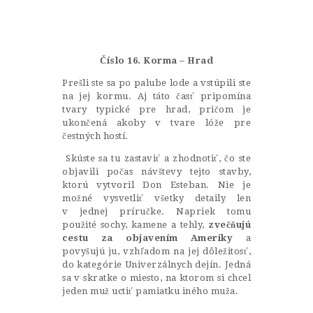
Castillo Monumento Colomares
BENALMÁDENA
Číslo 16. Korma – Hrad
Prešli ste sa po palube lode a vstúpili ste
na jej kormu. Aj táto časť pripomína
INICIO
tvary typické pre hrad, pričom je
ukončená akoby v tvare lóže pre
HISTORIA
čestných hostí.
CONSTRUCCIÓN
Skúste sa tu zastaviť a zhodnotiť, čo ste
objavili počas návštevy tejto stavby,
FOTOS
ktorú vytvoril Don Esteban. Nie je
možné vysvetliť všetky detaily len
v jednej príručke. Napriek tomu
použité sochy, kamene a tehly,
zvečňujú
cestu za objavením Ameriky
a
povyšujú ju, vzhľadom na jej dôležitosť,
do kategórie Univerzálnych dejín. Jedná
sa v skratke o miesto, na ktorom si chcel
jeden muž uctiť pamiatku iného muža.