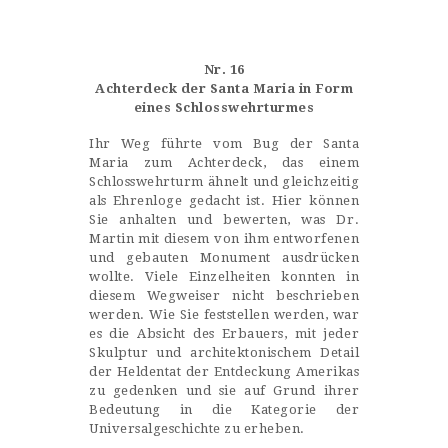
Castillo Monumento Colomares
Nr. 16
BENALMÁDENA
Achterdeck der Santa Maria in Form
eines Schlosswehrturmes
INICIO
Ihr Weg führte vom Bug der Santa
Maria zum Achterdeck, das einem
HISTORIA
Schlosswehrturm ähnelt und gleichzeitig
als Ehrenloge gedacht ist. Hier können
CONSTRUCCIÓN
Sie anhalten und bewerten, was Dr.
Martin mit diesem von ihm entworfenen
FOTOS
und gebauten Monument ausdrücken
wollte. Viele Einzelheiten konnten in
diesem Wegweiser nicht beschrieben
werden. Wie Sie feststellen werden, war
es die Absicht des Erbauers, mit jeder
Skulptur und architektonischem Detail
der Heldentat der Entdeckung Amerikas
zu gedenken und sie auf Grund ihrer
Bedeutung in die Kategorie der
Universalgeschichte zu erheben.