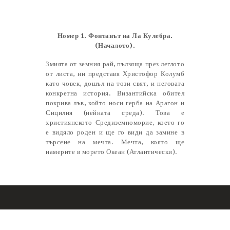
Castillo Monumento Colomares
Номер 1. Фонтанът на Ла Кулебра.
BENALMÁDENA
(Началото).
Змията от земния рай, пълзяща през леглото
от листа, ни представя Христофор Колумб
INICIO
като човек, дошъл на този свят, и неговата
конкретна история. Византийска обител
HISTORIA
покрива лъв, който носи герба на Арагон и
CONSTRUCCIÓN
Сицилия (нейната среда). Това е
християнското Средиземноморие, което го
FOTOS
е видяло роден и ще го види да замине в
търсене на мечта. Мечта, която ще
намерите в морето Океан (Атлантически).