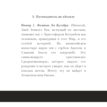
Castillo Monumento Colomares
1- Путеводитель по объекту
BENALMÁDENA
Номер
1.
Фонтан Ла Кулебра
. (Начало
).
Змей Земного Рая, ползущий по листьям,
знакомит нас с Христофором Колумбом как
INICIO
человеком, пришедшим в этот Мир, и его
особой историей. На византийском
HISTORIA
монастыре виден лев с гербом Арагона и
CONSTRUCCIÓN
Сицилии (часть его владений). Это
символизирует христианское
FOTOS
Средиземноморье, которое видело его
рождение и которое увидит, как он уйдет в
поисках мечты. Мечту эту он найдет в
Атлантическом Океане.