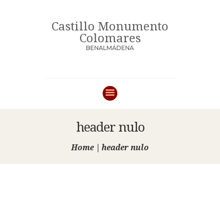
Castillo Monumento
Castillo Monumento Colomares
Colomares
BENALMÁDENA
BENALMÁDENA
INICIO
HISTORIA
CONSTRUCCIÓN
header nulo
FOTOS
Home
header nulo