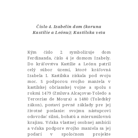
Castillo Monumento Colomares
BENALMÁDENA
Číslo 4. Izabelin dom (koruna
Kastílie a Leónu); Kastílska veža
INICIO
Kým číslo 2 symbolizuje dom
HISTORIA
Ferdinanda, číslo 4 je domom Izabely.
Do kráľovstva Kastílie a Leónu patril
CONSTRUCCIÓN
celý súbor území, ktoré kráľovná
Izabela I. Kastílska získala pod svoju
FOTOS
moc. S podporou svojho manžela v
kastílskej občianskej vojne a spolu s
rokmi 1479 (Zmluva Alcaçovas-Toledo a
Tercerías de Moura) a 1480 (Toledský
zákon), postaví pevné základy pre jej
životné poslanie: svojmu nástupcovi
odovzdať silnú, bohatú a mierumilovnú
krajinu. Vďaka vlastnej osobnej ambícii
a vďaka podpore svojho manžela sa jej
podarí v spoločnom projekte