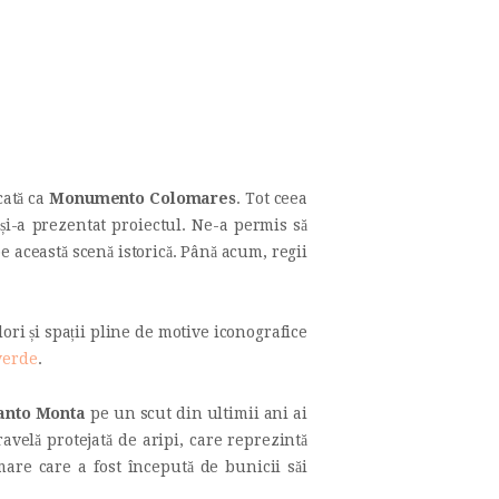
cată ca
Monumento Colomares
. Tot ceea
i-a prezentat proiectul. Ne-a permis să
această scenă istorică. Până acum, regii
lori și spații pline de motive iconografice
 verde
.
anto Monta
pe un scut din ultimii ani ai
avelă protejată de aripi, care reprezintă
mare care a fost începută de bunicii săi