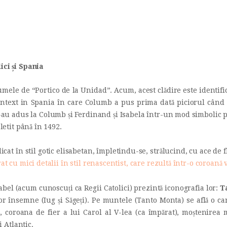
INICIO
Castillo Monumento Colomares
HISTORIA
BENALMÁDENA
CONSTRUCCIÓN
ici și Spania
FOTOS
 numele de “Portico de la Unidad”. Acum, acest clădire este identifi
ntext in Spania în care Columb a pus prima dată piciorul când ș
 adus la Columb și Ferdinand și Isabela într-un mod simbolic pe 
letit până în 1492.
dicat în stil gotic elisabetan, împletindu-se, strălucind, cu ace de f
at cu mici detalii în stil renascentist, care rezultă într-o coroană
sabel (acum cunoscuți ca Regii Catolici) prezintă iconografia lor:
T
r însemne (Iug și Săgeți). Pe muntele (Tanto Monta) se află o car
 coroana de fier a lui Carol al V-lea (ca împărat), moștenirea 
 Atlantic.