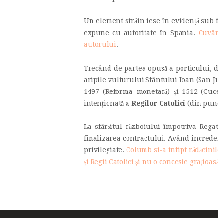
Un element străin iese în evidență sub f
expune cu autoritate în Spania.
Cuvâ
autorului
.
Trecând de partea opusă a porticului, 
aripile vulturului Sfântului Ioan (San 
1497 (Reforma monetară) și 1512 (Cuce
intenționată a
Regilor Catolici
(din punct
La sfârșitul războiului împotriva Rega
finalizarea contractului. Având încredere 
privilegiate.
Columb si-a infipt rădăcinile
și Regii Catolici și nu o concesie grațioas