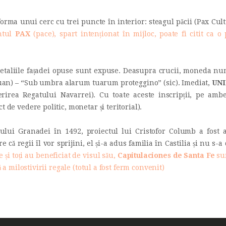
orma unui cerc cu trei puncte în interior: steagul păcii (Pax Cu
ntul
PAX
(pace), spart intenționat în mijloc, poate fi citit ca 
detaliile fațadei opuse sunt expuse. Deasupra crucii, moneda nu
Juan) – “Sub umbra alarum tuarum proteggino” (sic). Imediat,
UN
rirea Regatului Navarrei). Cu toate aceste inscripții, pe ambe
 de vedere politic, monetar și teritorial).
tului Granadei în 1492, proiectul lui Cristofor Columb a fost 
că regii îl vor sprijini, el și-a adus familia în Castilia și nu s-a
 și toți au beneficiat de visul său,
Capitulaciones de Santa Fe
sun
ă a milostivirii regale (totul a fost ferm convenit)