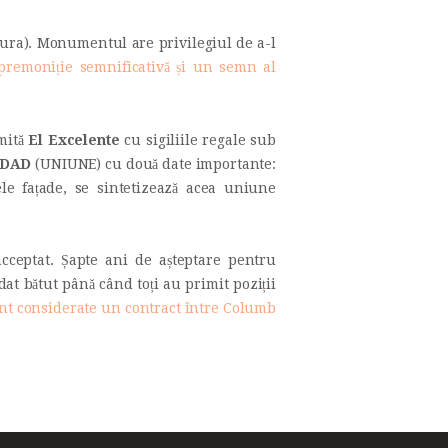
ltura). Monumentul are privilegiul de a-l
o premoniție semnificativă și un semn al
mită
El Excelente
cu sigiliile regale sub
IDAD
(UNIUNE) cu două date importante:
le fațade, se sintetizează acea uniune
acceptat. Șapte ani de așteptare pentru
 dat bătut până când toți au primit poziții
t considerate un contract între Columb