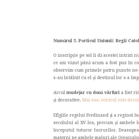
Numărul 5. Porticul Uniunii: Regii Catol
O inscripție pe sol îi dă acestei intrări
ce am văzut până acum a fost pus în co
observăm cum primele patru puncte ne-au
s-au întâlnit cu el și destinul lor s-a împ
Arcul
mudejar cu două vârfuri
a fost ri
și decorative.
Mai sus, centrul este decor
Efigiile regelui Ferdinand și a reginei I
secolului al XV-lea, precum și ambele lo
începutul tuturor lucrurilor. Deasupra,
materni pe ambele maluri ale Oceanului