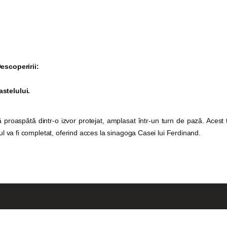
INICIO
Castillo Monumento Colomares
HISTORIA
BENALMÁDENA
CONSTRUCCIÓN
Descoperirii:
FOTOS
astelului.
 proaspătă dintr-o izvor protejat, amplasat într-un turn de pază. Acest t
șul va fi completat, oferind acces la sinagoga Casei lui Ferdinand.