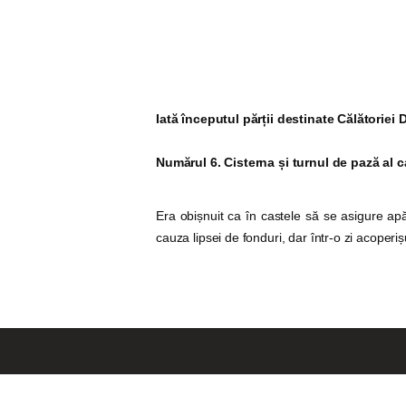
Iată începutul părții destinate Călătoriei 
Numărul 6. Cisterna și turnul de pază al c
Era obișnuit ca în castele să se asigure apă
cauza lipsei de fonduri, dar într-o zi acoperi