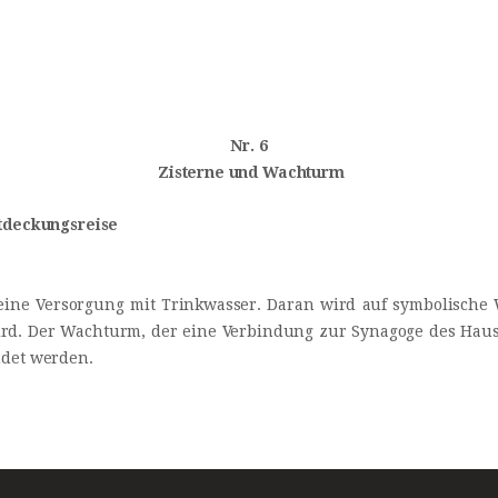
INICIO
Castillo Monumento Colomares
HISTORIA
BENALMÁDENA
CONSTRUCCIÓN
Nr. 6
Zisterne und Wachturm
FOTOS
ntdeckungsreise
ine Versorgung mit Trinkwasser. Daran wird auf symbolische W
rd. Der Wachturm, der eine Verbindung zur Synagoge des Hauses
ndet werden.