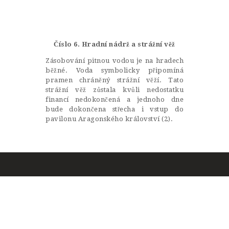
Castillo Monumento Colomares
BENALMÁDENA
Číslo 6. Hradní nádrž a strážní věž
Zásobování pitnou vodou je na hradech
běžné. Voda symbolicky připomíná
INICIO
pramen chráněný strážní věží. Tato
strážní věž zůstala kvůli nedostatku
HISTORIA
financí nedokončená a jednoho dne
bude dokončena střecha i vstup do
CONSTRUCCIÓN
pavilonu Aragonského království (2).
FOTOS