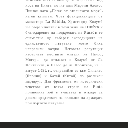
носа на Пинта, почит към Мартин Алонсо
Пинзон като „Пегас от океанското море“,
негов капитан. Чрез францисканците от
манастира La Rábida, Христофор Колумб
ще бъде известен в тези земи на Huelva и
благодарение на подкрепата на Pinzón те
съвместно ще съберат експедицията на
единственото пътуване, което биха
направили заедно. Неговата репутация
насърчава местните жители на Палос,
Могер… да отплават с Колумб от Ла
Фонтанила, в Палос де ла Фронтера, на 3
август 1492 г., отправяйки се към Сипанго
(Япония) и Катай (Китай) по различен
маршрут. Два фрагмента от исторически
текстове от всяка страна на Pinta
припомнят кой е участвал и откъде са
дошли средствата за плащане на армадата
при първото пътуване.