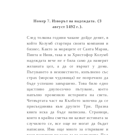
Castillo Monumento Colomares
Номер 7. Изворът на надеждата. (3
BENALMÁDENA
август 1492 г.).
След толкова години чакане дойде денят, в
който Колумб стартира своята компания и
INICIO
бизнес. Както за моряците от Санта Мария,
Пинта и Ниня, така и за Христофор Колумб
HISTORIA
надеждата вече не е била само да намерят
CONSTRUCCIÓN
желаната цел, а да се върнат у дома.
Пътуването в неизвестното, изпълнено със
FOTOS
страх (морски чудовища) не попречило да
бъде успешно завършено. Това било едно
щастливо двупосочно пътуване, което
напълно променило историята на света.
Четвъртата част на Кълбото започна да се
присъединява към другите Три. Празна
книга иска да бъде написана. Страници,
които в крайна сметка ни казват истината за
случилото се, все още не могат да бъдат
написани. Има още много за откриване и
този паметник ви кани да го направите. Под