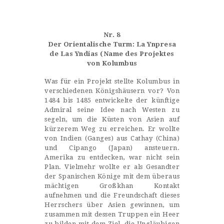
Castillo Monumento Colomares
Nr. 8
BENALMÁDENA
Der Orientalische Turm: La Ynpresa
de Las Yndias (Name des Projektes
von Kolumbus
INICIO
Was für ein Projekt stellte Kolumbus in
verschiedenen Königshäusern vor? Von
HISTORIA
1484 bis 1485 entwickelte der künftige
CONSTRUCCIÓN
Admiral seine Idee nach Westen zu
segeln, um die Küsten von Asien auf
FOTOS
kürzerem Weg zu erreichen. Er wollte
von Indien (Ganges) aus Cathay (China)
und Cipango (Japan) ansteuern.
Amerika zu entdecken, war nicht sein
Plan. Vielmehr wollte er als Gesandter
der Spanischen Könige mit dem überaus
mächtigen Großkhan Kontakt
aufnehmen und die Freundschaft dieses
Herrschers über Asien gewinnen, um
zusammen mit dessen Truppen ein Heer
zu bilden mit dem Ziel, die Ungläubigen