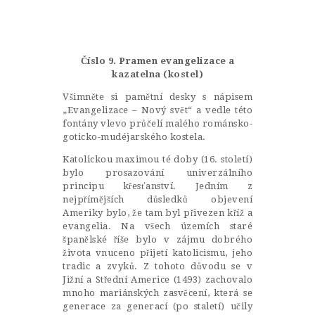
Castillo Monumento Colomares
BENALMÁDENA
Číslo 9. Pramen evangelizace a
kazatelna (kostel)
Všimněte si pamětní desky s nápisem
INICIO
„Evangelizace – Nový svět“ a vedle této
fontány vlevo průčelí malého románsko-
HISTORIA
goticko-mudéjarského kostela.
CONSTRUCCIÓN
Katolickou maximou té doby (16. století)
bylo prosazování univerzálního
FOTOS
principu křesťanství. Jedním z
nejpřímějších důsledků objevení
Ameriky bylo, že tam byl přivezen kříž a
evangelia. Na všech územích staré
španělské říše bylo v zájmu dobrého
života vnuceno přijetí katolicismu, jeho
tradic a zvyků. Z tohoto důvodu se v
Jižní a Střední Americe (1493) zachovalo
mnoho mariánských zasvěcení, která se
generace za generací (po staletí) učily