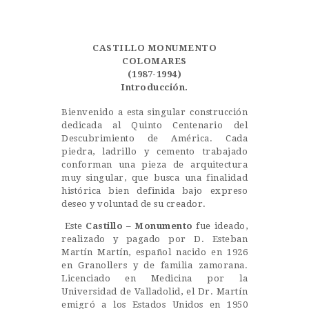
Castillo Monumento Colomares
CASTILLO MONUMENTO
BENALMÁDENA
COLOMARES
(1987-1994)
Introducción.
INICIO
Bienvenido a esta singular construcción
dedicada al Quinto Centenario del
HISTORIA
Descubrimiento de América. Cada
CONSTRUCCIÓN
piedra, ladrillo y cemento trabajado
conforman una pieza de arquitectura
FOTOS
muy singular, que busca una finalidad
histórica bien definida bajo expreso
deseo y voluntad de su creador.
Este
Castillo – Monumento
fue ideado,
realizado y pagado por D. Esteban
Martín Martín, español nacido en 1926
en Granollers y de familia zamorana.
Licenciado en Medicina por la
Universidad de Valladolid, el Dr. Martín
emigró a los Estados Unidos en 1950