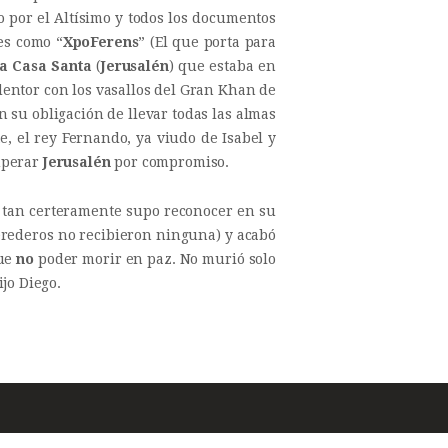
do por el Altísimo y todos los documentos
es como “
XpoFerens
” (El que porta para
a Casa Santa
(
Jerusalén
) que estaba en
tor con los vasallos del Gran Khan de
n su obligación de llevar todas las almas
, el rey Fernando, ya viudo de Isabel y
uperar
Jerusalén
por compromiso.
 tan certeramente supo reconocer en su
herederos no recibieron ninguna) y acabó
fue
no
poder morir en paz. No murió solo
jo Diego.