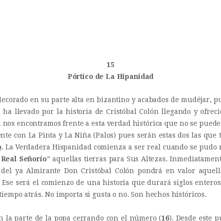
INICIO
Castillo Monumento Colomares
HISTORIA
BENALMÁDENA
CONSTRUCCIÓN
15
Pórtico de La Hipanidad
FOTOS
corado en su parte alta en bizantino y acabados de mudéjar, pued
s ha llevado por la historia de Cristóbal Colón llegando y ofre
a nos encontramos frente a esta verdad histórica que no se pued
nte con La Pinta y La Niña (Palos) pues serán estas dos las que t
o
. La Verdadera Hispanidad comienza a ser real cuando se pudo 
 Real Señorío
” aquellas tierras para Sus Altezas. Inmediatamen
 del ya Almirante Don Cristóbal Colón pondrá en valor aquella
. Ese será el comienzo de una historia que durará siglos entero
iempo atrás. No importa si gusta o no. Son hechos históricos.
n la parte de la popa cerrando con el número (
16
). Desde este 