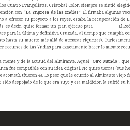
 los Cuatro Evangelistas. Cristóbal Colón siempre se sintió elegi
tención con
“La Ynpresa de las Yndias
”. Él firmaba algunas vec
ino a ofrecer su proyecto a los reyes, estaba la recuperación de
L
 atrás; es decir, quiso formar un gran ejército para El Reden
ntes para la última y definitiva Cruzada, al tiempo que cumplía co
sto hasta su muerte más allá de atesorar riquezas). Curiosamente
aer recursos de Las Yndias para exactamente hacer lo mismo: rec
a mente y de la actitud del Almirante. Aquel “
Otro Mundo
”, que
nunca fue compatible con su idea original. No quiso tierras (sus 
acometía (fueron 4). Lo peor que le ocurrió al Almirante Viejo 
sido despojado de lo que era suyo y esa maldición la sufrió su hi