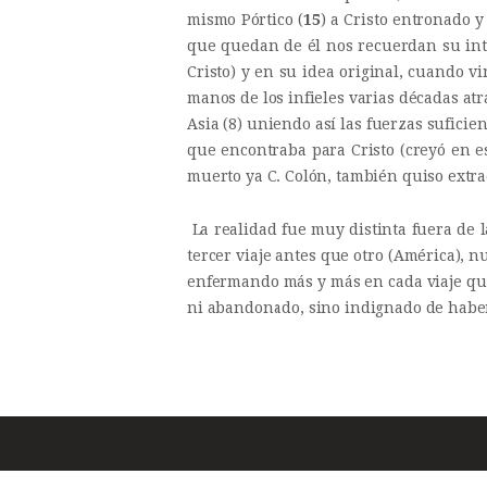
mismo Pórtico (
15
) a Cristo entronado y
que quedan de él nos recuerdan su in
Cristo) y en su idea original, cuando v
manos de los infieles varias décadas
Asia (8) uniendo así las fuerzas suficie
que encontraba para Cristo (creyó en e
muerto ya C. Colón, también quiso extr
La realidad fue muy distinta fuera de l
tercer viaje antes que otro (América), 
enfermando más y más en cada viaje que 
ni abandonado, sino indignado de haber 