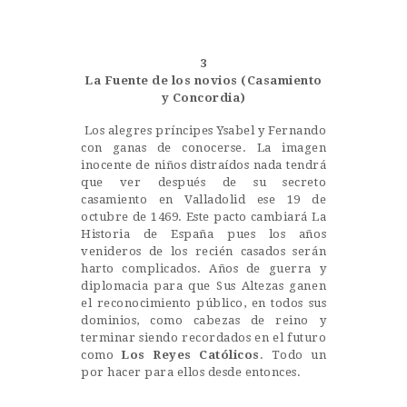
Castillo Monumento Colomares
3
BENALMÁDENA
La Fuente de los novios (Casamiento
y Concordia)
Los alegres príncipes Ysabel y Fernando
INICIO
con ganas de conocerse. La imagen
inocente de niños distraídos nada tendrá
HISTORIA
que ver después de su secreto
CONSTRUCCIÓN
casamiento en Valladolid ese 19 de
octubre de 1469. Este pacto cambiará La
FOTOS
Historia de España pues los años
venideros de los recién casados serán
harto complicados. Años de guerra y
diplomacia para que Sus Altezas ganen
el reconocimiento público, en todos sus
dominios, como cabezas de reino y
terminar siendo recordados en el futuro
como
Los Reyes Católicos
. Todo un
por hacer para ellos desde entonces.