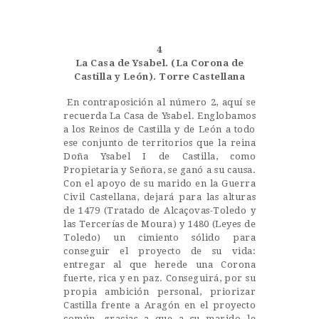
Castillo Monumento Colomares
4
BENALMÁDENA
La Casa de Ysabel. (La Corona de
Castilla y León). Torre Castellana
En contraposición al número 2, aquí se
INICIO
recuerda La Casa de Ysabel. Englobamos
a los Reinos de Castilla y de León a todo
HISTORIA
ese conjunto de territorios que la reina
CONSTRUCCIÓN
Doña Ysabel I de Castilla, como
Propietaria y Señora, se ganó a su causa.
FOTOS
Con el apoyo de su marido en la Guerra
Civil Castellana, dejará para las alturas
de 1479 (Tratado de Alcaçovas-Toledo y
las Tercerías de Moura) y 1480 (Leyes de
Toledo) un cimiento sólido para
conseguir el proyecto de su vida:
entregar al que herede una Corona
fuerte, rica y en paz. Conseguirá, por su
propia ambición personal, priorizar
Castilla frente a Aragón en el proyecto
común, gracias a que a su marido le