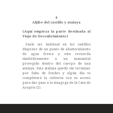
Castillo Monumento Colomares
6
BENALMÁDENA
Aljibe del castillo y atalaya
(Aquí empieza la parte destinada al
Viaje de Descubrimiento)
INICIO
Suele ser habitual en los castillos
HISTORIA
disponer de un punto de abastecimiento
de agua fresca y esta recuerda
CONSTRUCCIÓN
simbólicamente a un manantial
protegido dentro del cuerpo de una
FOTOS
atalaya. Esta atalaya quedó sin terminar
por falta de fondos y algún día se
completará la cubierta con su acceso
para dar paso a la sinagoga de la Casa de
Aragón (2).