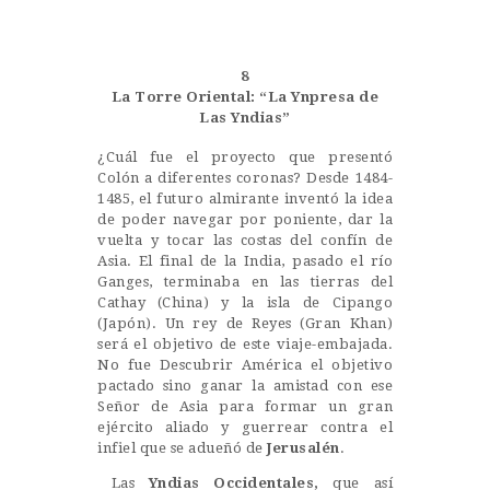
Castillo Monumento Colomares
8
BENALMÁDENA
La Torre Oriental: “La Ynpresa de
Las Yndias”
¿Cuál fue el proyecto que presentó
INICIO
Colón a diferentes coronas? Desde 1484-
1485, el futuro almirante inventó la idea
HISTORIA
de poder navegar por poniente, dar la
CONSTRUCCIÓN
vuelta y tocar las costas del confín de
Asia. El final de la India, pasado el río
FOTOS
Ganges, terminaba en las tierras del
Cathay (China) y la isla de Cipango
(Japón). Un rey de Reyes (Gran Khan)
será el objetivo de este viaje-embajada.
No fue Descubrir América el objetivo
pactado sino ganar la amistad con ese
Señor de Asia para formar un gran
ejército aliado y guerrear contra el
infiel que se adueñó de
Jerusalén
.
Las
Yndias Occidentales,
que así